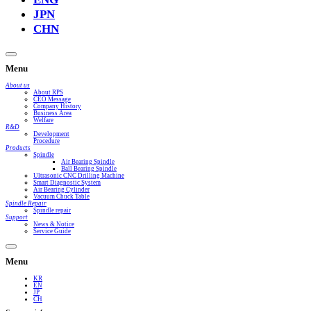
JPN
CHN
Menu
About us
About RPS
CEO Message
Company History
Business Area
Welfare
R&D
Development
Procedure
Products
Spindle
Air Bearing Spindle
Ball Bearing Spindle
Ultrasonic CNC Drilling Machine
Smart Diagnostic System
Air Bearing Cylinder
Vacuum Chuck Table
Spindle Repair
Spindle repair
Support
News & Notice
Service Guide
Menu
KR
EN
JP
CH